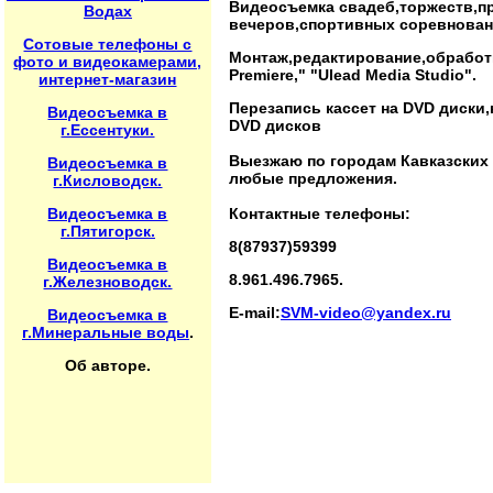
Видеосъемка свадеб,торжеств,п
Водах
вечеров,спортивных соревнован
Сотовые телефоны с
Монтаж,редактирование,обработк
фото и видеокамерами,
Premiere," "Ulead Media Studio".
интернет-магазин
Перезапись кассет на DVD диски
Видеосъемка в
DVD дисков
г.Ессентуки.
Выезжаю по городам Кавказских
Видеосъемка в
любые предложения.
г.Кисловодск.
Видеосъемка в
Контактные телефоны:
г.Пятигорск.
8(87937)59399
Видеосъемка в
8.961.496.7965.
г.Железноводск.
E-mail:
SVM-video@yandex.ru
Видеосъемка в
г.Минеральные воды
.
Об авторе.